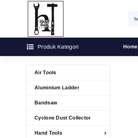
Skip
to
content
PT Baruna Teknik
PT Baruna Teknik Utama l Supplier Dan
Produk Kategori
Home
Distributor Hand Tools Surabaya
Utama
Air Tools
SHUTE
Aluminium Ladder
Bandsaw
Cyclone Dust Collector
Hand Tools