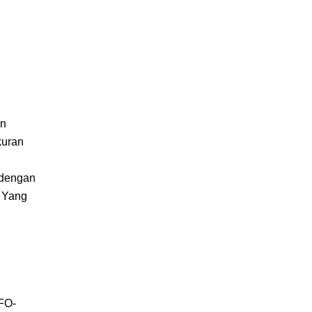
an
kuran
g dengan
. Yang
 FO-