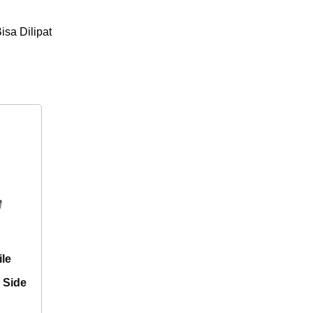
sa Dilipat
le
 Side