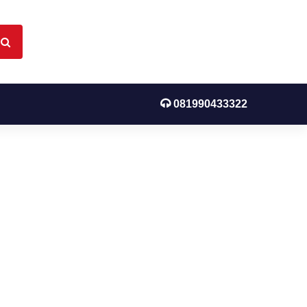
081990433322
k Grey