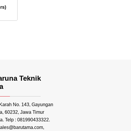
rs)
aruna Teknik
a
 Karah No. 143, Gayungan
a, 60232, Jawa Timur
a. Telp : 081990433322.
 sales@barutama.com,