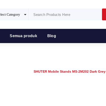
Semua produk
Blog
R Mobile Stands MS-2M202 Dar
Home
/
Produk
/
SHUTER Mobile Stands MS-2M202 Dark Grey