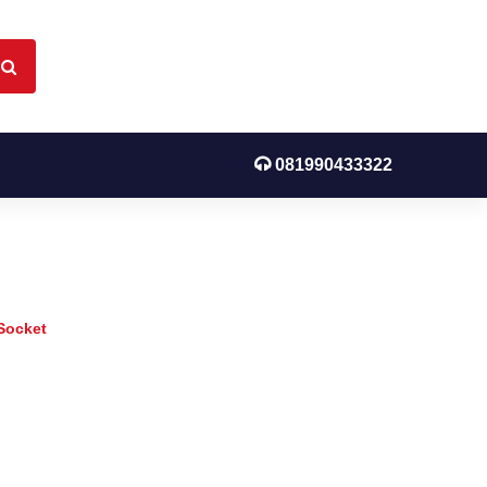
081990433322
8180K Socket
Socket