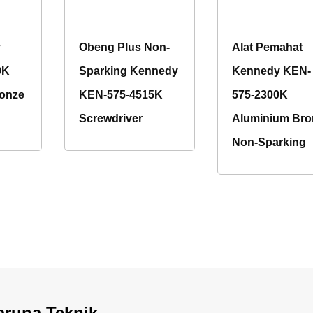
y
Obeng Plus Non-
Alat Pemahat
0K
Sparking Kennedy
Kennedy KEN-
onze
KEN-575-4515K
575-2300K
g
Screwdriver
Aluminium Bro
Non-Sparking
aruna Teknik