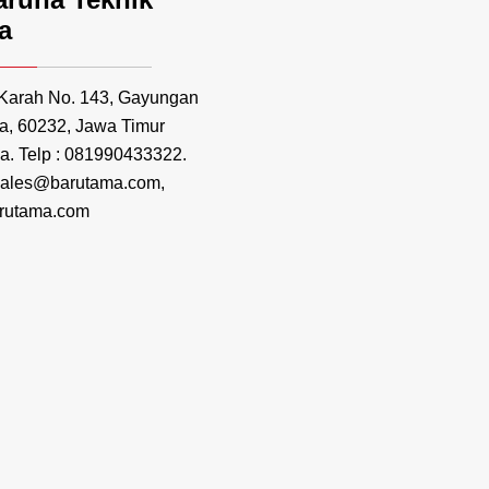
a
 Karah No. 143, Gayungan
a, 60232, Jawa Timur
a. Telp : 081990433322.
 sales@barutama.com,
rutama.com